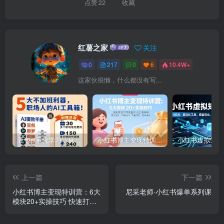
点赞
22
收藏
红薯之家
关注
0
217
0
6
10.4W+
这家伙很懒，什么都没有写...
豆包ai系统学习，从小白到高手系列
小红书博主变现特训营：6大模块20+实操技巧 快速打造可持续盈利小红书账号
上一篇
下一篇
小红书博主变现特训营：6大
尼采老师·小红书爆单系列课
模块20+实操技巧 快速打造
可持续盈利小红书账号