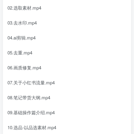
02.选取素材.mp4
03.去水印.mp4
04.ai剪辑.mp4
05.去重.mp4
06.画质修复.mp4
07.关于小红书流量.mp4
08.笔记带货大纲.mp4
09.基础操作篇介绍.mp4
10.选品-以品选素材.mp4