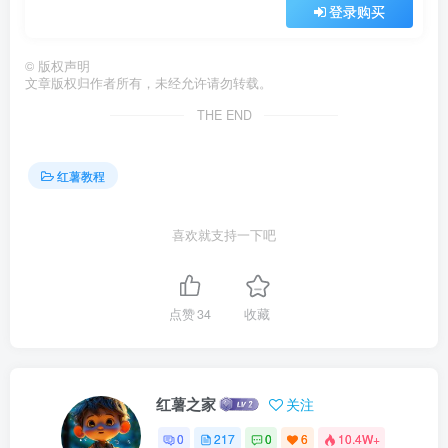
登录购买
©
版权声明
文章版权归作者所有，未经允许请勿转载。
THE END
红薯教程
喜欢就支持一下吧
点赞
34
收藏
红薯之家
关注
0
217
0
6
10.4W+