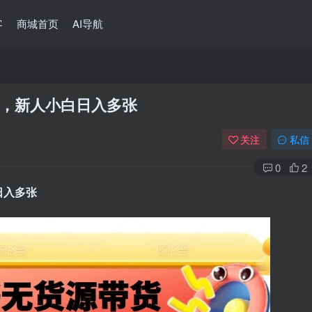
客
商城首页
AI导航
，新人小白日入多张
关注
私信
0
2
日入多张