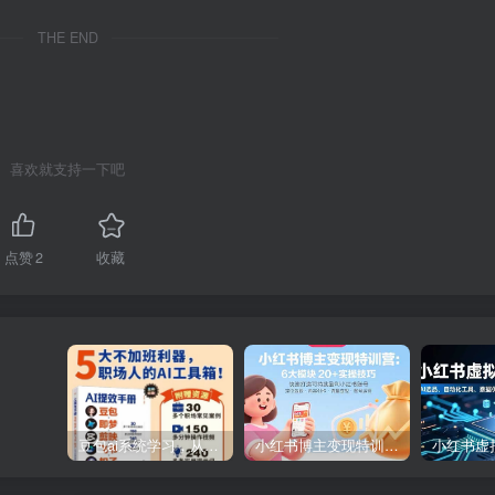
THE END
喜欢就支持一下吧
点赞
2
收藏
豆包ai系统学习，从小白到高手系列
小红书博主变现特训营：6大模块20+实操技巧 快速打造可持续盈利小红书账号