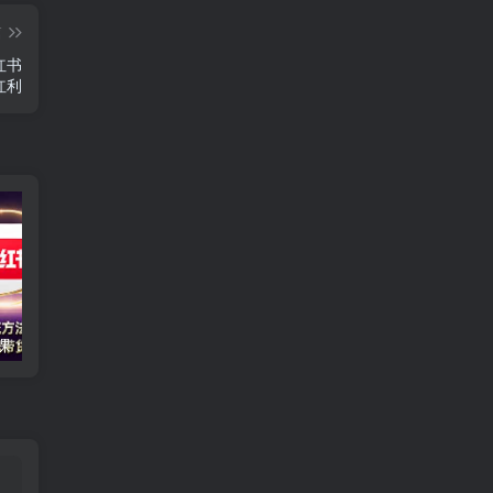
篇
红书
红利
小红书2.0创富课：系统方法论+实操案例+平台规则，单条笔记带货GMV破20万
同城老板轻人设IP实战课：抖音+视频号+小红书流量算法，单条视频成交50单