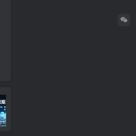
小红书虚拟矩阵3.0玩法，AI选品、自动化工具、数据优化，技术驱动增长，稳定月入8万+
2025小红书水晶账号速成课：快速掌握从0-1水晶账号孵化全流程，月收入达2w
小红书变现私教课，暴利产品定位，高转化内容生产术，快速实现月入10万