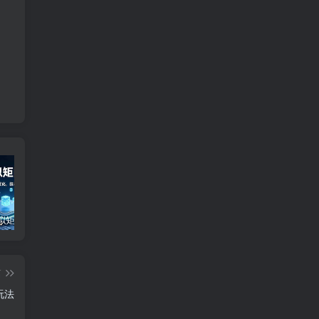
小红书虚拟矩阵3.0玩法，AI选品、自动化工具、数据优化，技术驱动增长，稳定月入8万+
2025小红书水晶账号速成课：快速掌握从0-1水晶账号孵化全流程，月收入达2w
小红书变现私教课，暴利产品定位，高转化内容生产术，快速实现月入10万
篇
玩法