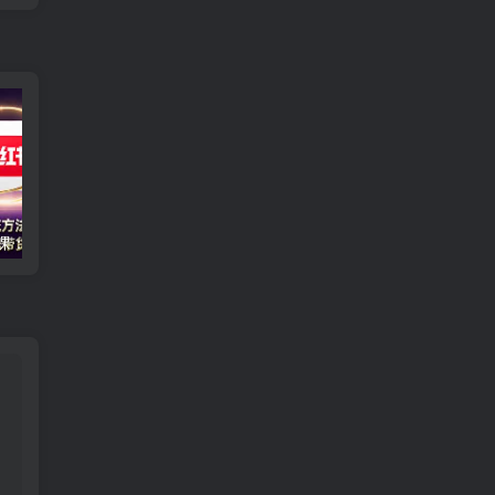
小红书2.0创富课：系统方法论+实操案例+平台规则，单条笔记带货GMV破20万
同城老板轻人设IP实战课：抖音+视频号+小红书流量算法，单条视频成交50单