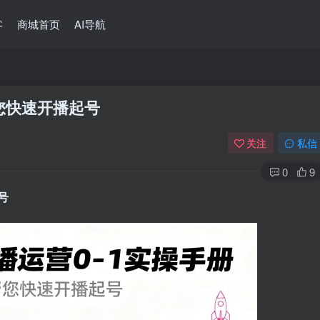
客
商城首页
AI导航
您快速开播起号
关注
私信
0
9
号