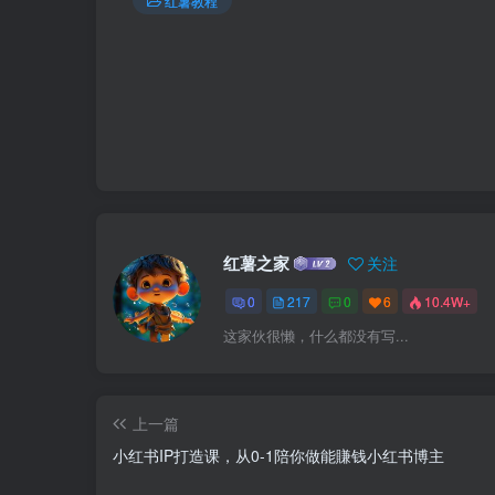
红薯教程
红薯之家
关注
0
217
0
6
10.4W+
这家伙很懒，什么都没有写...
上一篇
小红书IP打造课，从0-1陪你做能賺钱小红书博主