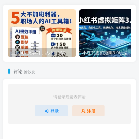
豆包ai系统学习，从小白到高手系列
小红书虚拟矩阵3.0玩法，AI选品、自动化工具、数据优化，技
评论
抢沙发
请登录后发表评论
登录
注册