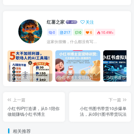
红薯之家
关注
0
217
0
6
10.4W+
这家伙很懒，什么都没有写...
豆包ai系统学习，从小白到高手系列
小红书博主变现特训营：6大模块20+实操技巧 快速打造可持续盈利小红书账号
上一篇
下一篇
小红书IP打造课，从0-1陪你
小红书图书带货10步爆单
做能賺钱小红书博主
法，从0到1图书带货玩法
相关推荐