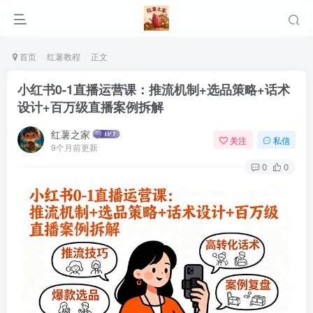
首页
红薯教程
正文
小红书0-1直播运营课：推流机制+选品策略+话术
设计+百万级直播案例拆解
红薯之家
关注
私信
9个月前更新
0
0