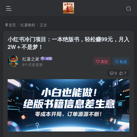
首页
红薯教程
正文
小红书冷门项目：一本绝版书，轻松赚99元，月入
2W＋不是梦！
红薯之家
关注
私信
9个月前更新
0
7