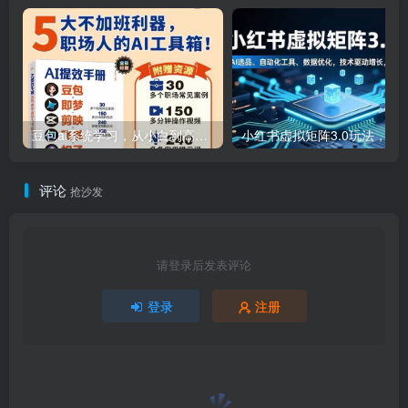
豆包ai系统学习，从小白到高手系列
小红书虚拟矩阵3.0玩法，AI选品、自动化工具、数据优化，技
评论
抢沙发
请登录后发表评论
登录
注册