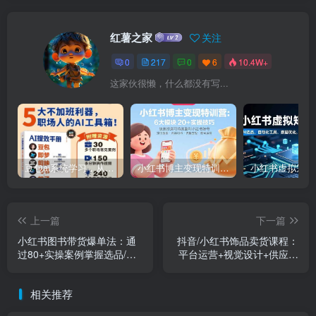
红薯之家
关注
0
217
0
6
10.4W+
这家伙很懒，什么都没有写...
豆包ai系统学习，从小白到高手系列
小红书博主变现特训营：6大模块20+实操技巧 快速打造可持续盈利小红书账号
上一篇
下一篇
小红书图书带货爆单法：通
抖音/小红书饰品卖货课程：
过80+实操案例掌握选品/起
平台运营+视觉设计+供应链
号/运营/日均1000+收益
管理，单账号月销5万
相关推荐