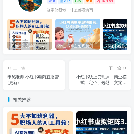
0
217
0
6
10.4W+
这家伙很懒，什么都没有写...
豆包ai系统学习，从小白到高手系列
小红书博主变现特训营：6大模块20+实操技巧 快速打造可持续盈利小红书账号
上一篇
下一篇
申铭老师·小红书电商直播营
小红书线上变现课：商业模
(更新)
式、定位、选题、文案创
作、爆款要素及引流成交
相关推荐