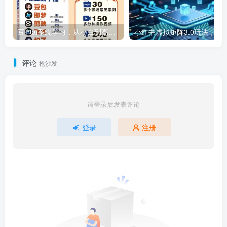
豆包ai系统学习，从小白到高手系列
小红书虚拟矩阵3.0玩法，AI选品、自动化工具、数据优化，技
评论
抢沙发
请登录后发表评论
登录
注册