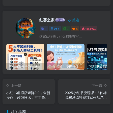
红薯之家
关注
0
217
0
6
10.4W+
这家伙很懒，什么都没有写...
豆包ai系统学习，从小白到高手系列
小红书博主变现特训营：6大模块20+实操技巧 快速打造可持续盈利小红书账号
上一篇
下一篇
小红书虚拟店矩阵2.0，全新
2025小红书变现课：8种标
操作，超强技术，可工作室
题模板,3种视频写作法,7大
放大
变现方式,3个月变现1万+
相关推荐