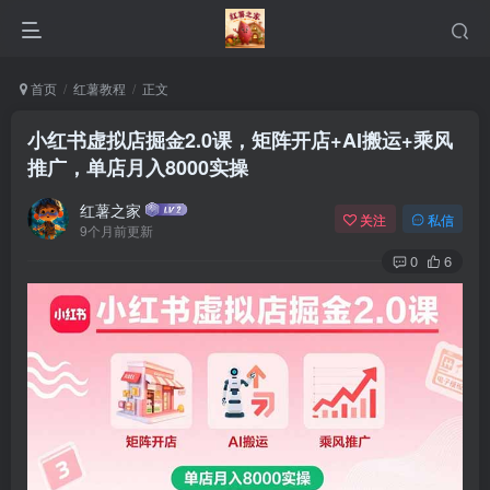
首页
红薯教程
正文
小红书虚拟店掘金2.0课，矩阵开店+AI搬运+乘风
推广，单店月入8000实操
红薯之家
关注
私信
9个月前更新
0
6