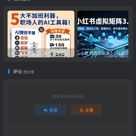
豆包ai系统学习，从小白到高手系列
小红书虚拟矩阵3.0玩法，AI选品、自动化工具、数据优化，技
评论
抢沙发
请登录后发表评论
登录
注册