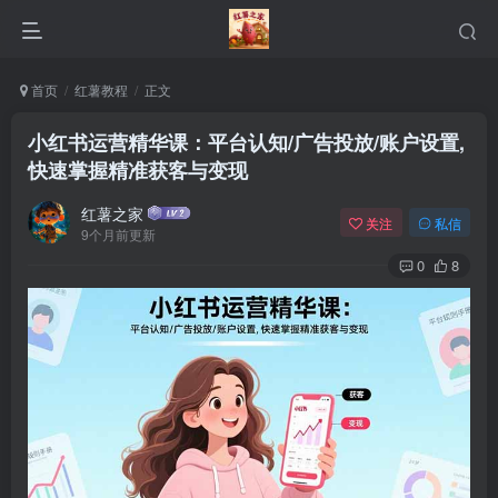
首页
红薯教程
正文
小红书运营精华课：平台认知/广告投放/账户设置,
快速掌握精准获客与变现
红薯之家
关注
私信
9个月前更新
0
8