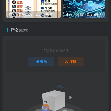
豆包ai系统学习，从小白到高手系列
小红书虚拟矩阵3.0玩法，AI选品、自动化工具、数据优化，技
评论
抢沙发
请登录后发表评论
登录
注册