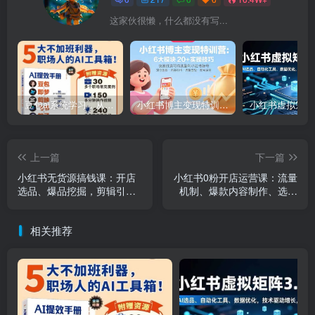
这家伙很懒，什么都没有写...
豆包ai系统学习，从小白到高手系列
小红书博主变现特训营：6大模块20+实操技巧 快速打造可持续盈利小红书账号
上一篇
下一篇
小红书无货源搞钱课：开店
小红书0粉开店运营课：流量
选品、爆品挖掘，剪辑引
机制、爆款内容制作、选品
流、笔记运营与私域变现技
上架与直播教学全指南
巧
相关推荐