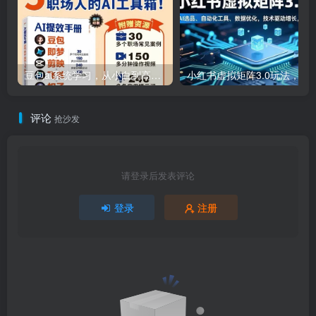
豆包ai系统学习，从小白到高手系列
小红书虚拟矩阵3.0玩法，AI选品、自动化工具、数据优化，技
评论
抢沙发
请登录后发表评论
登录
注册