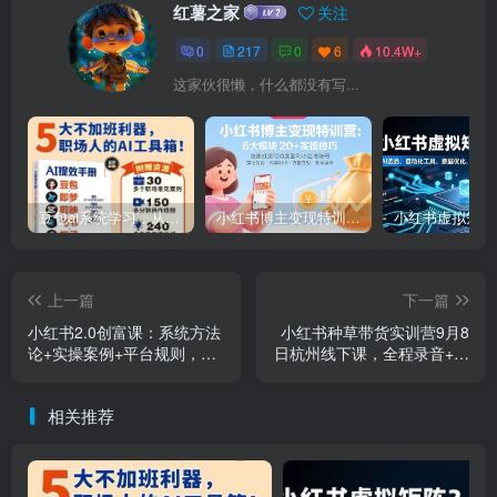
红薯之家
关注
0
217
0
6
10.4W+
这家伙很懒，什么都没有写...
豆包ai系统学习，从小白到高手系列
小红书博主变现特训营：6大模块20+实操技巧 快速打造可持续盈利小红书账号
上一篇
下一篇
小红书2.0创富课：系统方法
小红书种草带货实训营9月8
论+实操案例+平台规则，单
日杭州线下课，全程录音+字
条笔记带货GMV破20万
幕，全网唯一小红书实战营
相关推荐