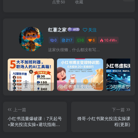
点赞
50
收藏
红薯之家
关注
0
217
0
6
10.4W+
这家伙很懒，什么都没有写...
豆包ai系统学习，从小白到高手系列
小红书博主变现特训营：6大模块20+实操技巧 快速打造可持续盈利小红书账号
上一篇
下一篇
小红书流量爆破课：7天起号
烽哥·小红书聚光投流实操课
+聚光投流实操+避坑指南
程(更新)
+对标定位+10倍获客