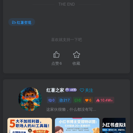
THE END
红薯变现
喜欢就支持一下吧
点赞
6
收藏
红薯之家
关注
0
217
0
6
10.4W+
这家伙很懒，什么都没有写...