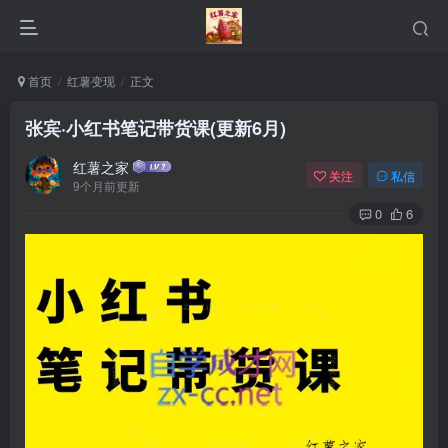
首页
红薯变现
正文
张宾·小红书笔记带货课(更新6月)
红薯之家
关注
私信
9个月前更新
0
6