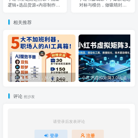
逻辑+选品货源+内容制作
对标与模仿，做吸睛封面 +
+矩阵起号，新手也能赚钱
数据分析，掌握变现秘籍
相关推荐
豆包ai系统学习，从小白到高手系列
小红书虚拟矩阵3.0玩法，AI选品、自动化工具、数据优化，技
评论
抢沙发
请登录后发表评论
登录
注册