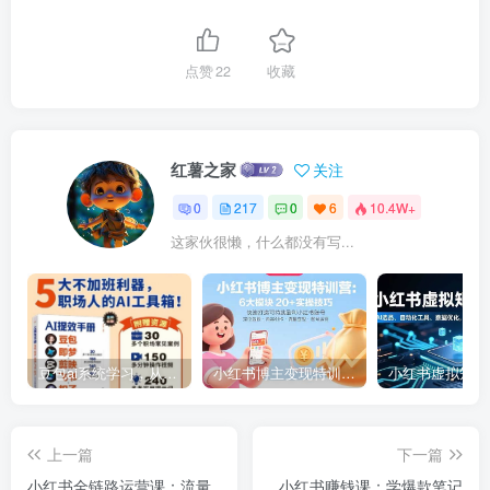
点赞
22
收藏
红薯之家
关注
0
217
0
6
10.4W+
这家伙很懒，什么都没有写...
豆包ai系统学习，从小白到高手系列
小红书博主变现特训营：6大模块20+实操技巧 快速打造可持续盈利小红书账号
上一篇
下一篇
小红书全链路运营课：流量
小红书赚钱课：学爆款笔记