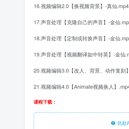
16.视频编辑2.0【换视频背景】-真仙.mp4
17.声音处理【克隆自己的声音】-金仙.mp
18.声音处理【定制或转换声音】-金仙.mp
19.声音处理【视频翻译如中转英】-金仙.m
20.视频编辑3.0【改人、背景、动作复刻】
21.视频编辑4.0【Animate视频换人】.mp
课程下载：
此处