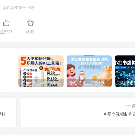
喜欢就支持一下吧
点赞
36
收藏
豆包ai系统学习，从小白到高手系列
小红书博主变现特训营：6大模块20+实操技巧 快速打造可持续盈利小红书账号
下一
品挂
Ai图文视频制作