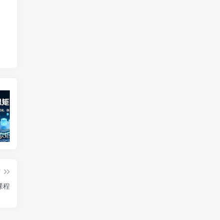
小红书虚拟矩阵3.0玩法，AI选品、自动化工具、数据优化，技术驱动增长，稳定月入8万+
2025小红书水晶账号速成课：快速掌握从0-1水晶账号孵化全流程，月收入达2w
小红书变现私教课，暴利产品定位，高转化内容生产术，快速实现月入10万
篇
课程