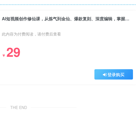
AI短视频创作修仙课，从炼气到金仙、爆款复刻、深度编辑，掌握全栈AI能力
此内容为付费阅读，请付费后查看
29
￥
登录购买
THE END