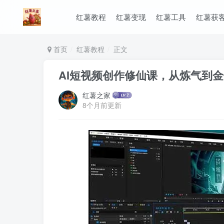
红薯教程
红薯变现
红薯工具
红薯获
首页
红薯教程
正文
AI短视频创作修仙课，从炼气到
红薯之家
8个月前更新