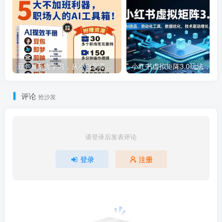
豆包ai系统学习，从小白到高手系列
小红书虚拟矩阵3.0玩法，AI选品、自动化工具、数据优化，技
评论
抢沙发
请登录后发表评论
登录
注册