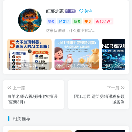
红薯之家
关注
0
217
0
6
10.4W+
这家伙很懒，什么都没有写...
豆包ai系统学习，从小白到高手系列
小红书博主变现特训营：6大模块20+实操技巧 快速打造可持续盈利小红书账号
上一篇
下一篇
白羊老师·Ai视频制作实操课
阿江老师·进阶剪辑课程多领
(更新3月)
域案例
相关推荐