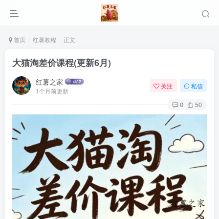
首页
红薯教程
正文
大猫淘差价课程(更新6月)
红薯之家
关注
私信
1个月前更新
0
50