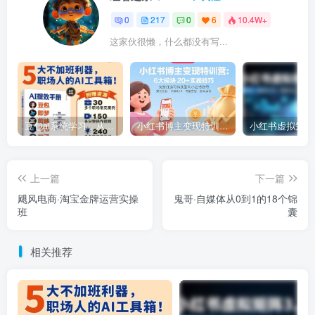
0
217
0
6
10.4W+
这家伙很懒，什么都没有写...
豆包ai系统学习，从小白到高手系列
小红书博主变现特训营：6大模块20+实操技巧 快速打造可持续盈利小红书账号
上一篇
下一篇
飓风电商·淘宝金牌运营实操
鬼哥·自媒体从0到1的18个锦
班
囊
相关推荐