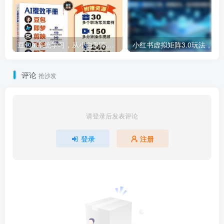
豆包ai系统学习，从小白到高手系列
小红书虚拟矩阵3.0玩法，AI选品、自动化工具、数据优化，技
评论
抢沙发
请登录后发表评论
登录
注册