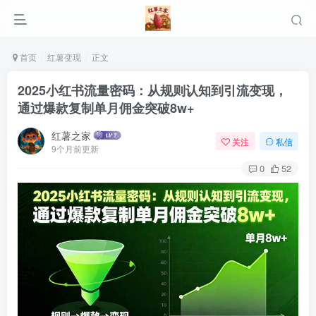
首页
红薯变现
正文
2025小红书流量密码：从规则认知到引流变现，
通过爆款复制单月佣金突破8w+
红薯之家
关注
私信
9个月前更新
0
52