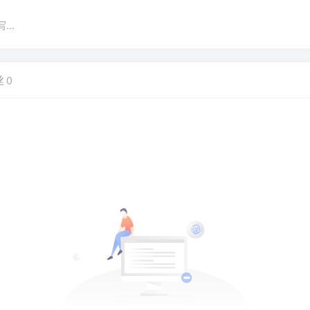
..
丝
0