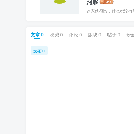
河豚
这家伙很懒，什么都没有写.
文章
0
收藏
0
评论
0
版块
0
帖子
0
粉
发布
0