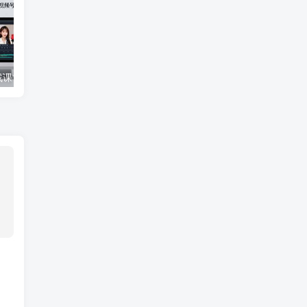
多平台带货实战课18.0：抖音算法/小红书笔记/视频号直播，单账号月GMV50w+
小红书无货源搞钱课：从开店到选品，剪辑运营，售后处理，全流程解锁赚钱秘籍