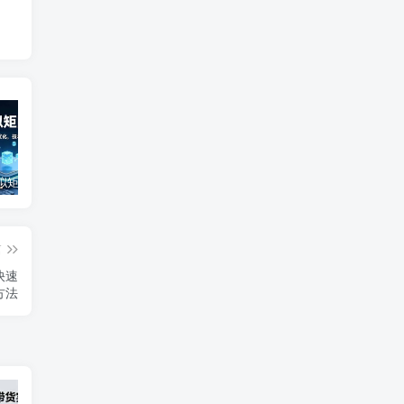
小红书虚拟矩阵3.0玩法，AI选品、自动化工具、数据优化，技术驱动增长，稳定月入8万+
2025小红书水晶账号速成课：快速掌握从0-1水晶账号孵化全流程，月收入达2w
小红书变现私教课，暴利产品定位，高转化内容生产术，快速实现月入10万
篇
快速
方法