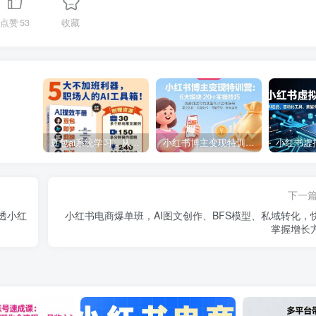
点赞
53
收藏
豆包ai系统学习，从小白到高手系列
小红书博主变现特训营：6大模块20+实操技巧 快速打造可持续盈利小红书账号
下一
透小红
小红书电商爆单班，AI图文创作、BFS模型、私域转化，
掌握增长