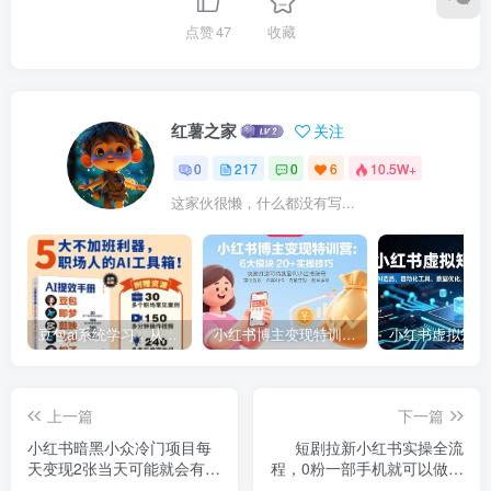
点赞
47
收藏
红薯之家
关注
0
217
0
6
10.5W+
这家伙很懒，什么都没有写...
豆包ai系统学习，从小白到高手系列
小红书博主变现特训营：6大模块20+实操技巧 快速打造可持续盈利小红书账号
上一篇
下一篇
小红书暗黑小众冷门项目每
短剧拉新小红书实操全流
天变现2张当天可能就会有收
程，0粉一部手机就可以做，
益
详细教程